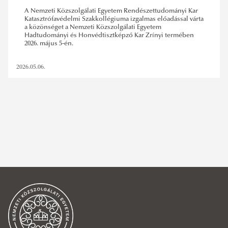
A Nemzeti Közszolgálati Egyetem Rendészettudományi Kar
Katasztrófavédelmi Szakkollégiuma izgalmas előadással várta
a közönséget a Nemzeti Közszolgálati Egyetem
Hadtudományi és Honvédtisztképző Kar Zrínyi termében
2026. május 5-én.
2026.05.06.
nke rtk kvi
,
katasztrófavédelmi szakkollégium előadás
,
2026. május
,
zrínyi-kutatások
SZŰRÉS TÖRLÉSE