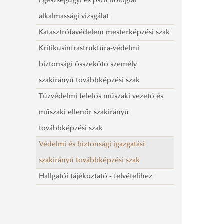
Egészségügyi és pszichológiai
alkalmassági vizsgálat
Katasztrófavédelem mesterképzési szak
Kritikusinfrastruktúra-védelmi
biztonsági összekötő személy
szakirányú továbbképzési szak
Tűzvédelmi felelős műszaki vezető és
műszaki ellenőr szakirányú
továbbképzési szak
Védelmi és biztonsági igazgatási
szakirányú továbbképzési szak
Hallgatói tájékoztató - felvételihez