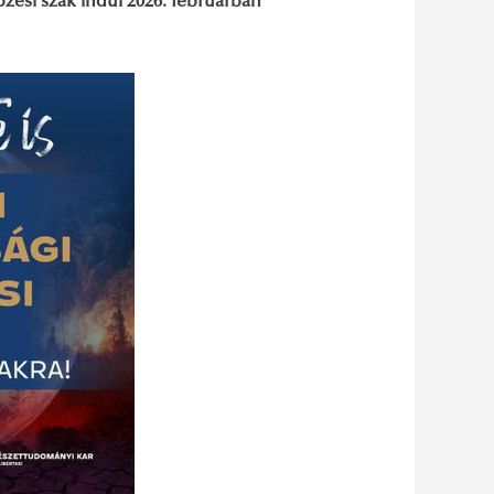
zési szak indul 2026. februárban