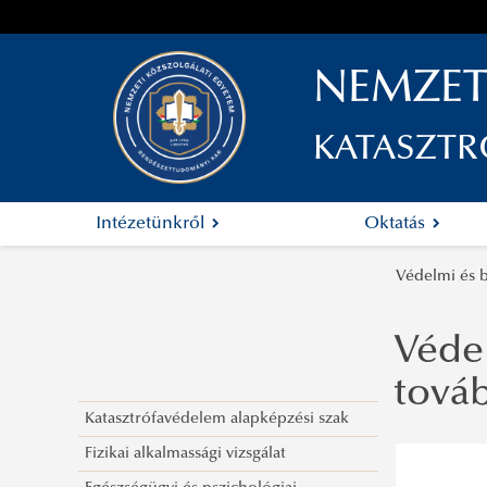
NEMZET
KATASZTR
Intézetünkről
Oktatás
Védelmi és b
Védel
továb
Katasztrófavédelem alapképzési szak
Fizikai alkalmassági vizsgálat