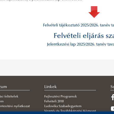
Felvételi tájékoztató 2025/2026. tanév 
Felvételi eljárás sz
Jelentkezési lap 2025/2026. tanév ta
szum
Linkek
S
si feltételek
Fejlesztési Programok
lem
Felvételi 2018
tesítési nyilatkozat
Ludovika Szabadegyetem
Vezető- és Továbbképzési Központ