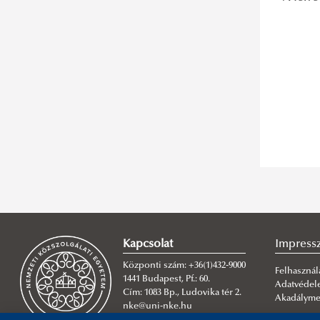
Kapcsolat
Impres
Központi szám: +36(1)432-9000
Felhasználá
1441 Budapest, Pf.: 60.
Adatvéde
Cím: 1083 Bp., Ludovika tér 2.
Akadálymen
nke@uni-nke.hu