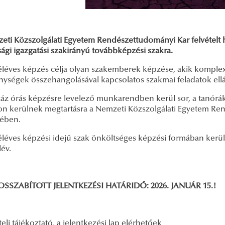
eti Közszolgálati Egyetem Rendészettudományi Kar felvételt hi
ági igazgatási szakirányú továbbképzési szakra.
féléves képzés célja olyan szakemberek képzése, akik komple
nységek összehangolásával kapcsolatos szakmai feladatok ellá
záz órás képzésre levelező munkarendben kerül sor, a tanórák
n kerülnek megtartásra a Nemzeti Közszolgálati Egyetem Re
tében.
féléves képzési idejű szak önköltséges képzési formában kerü
lév.
SZABÍTOTT JELENTKEZÉSI HATÁRIDŐ: 2026. JANUÁR 15.!
teli tájékoztató, a jelentkezési lap elérhetőek