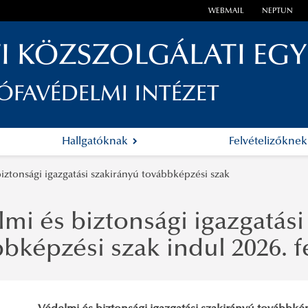
WEBMAIL
NEPTUN
I KÖZSZOLGÁLATI EG
ÓFAVÉDELMI INTÉZET
Hallgatóknak
Felvételizőkne
iztonsági igazgatási szakirányú továbbképzési szak
mi és biztonsági igazgatási
bképzési szak indul 2026. 