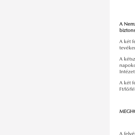
A Nemz
biztons
A két 
tevéke
A kéts
napoko
Intéze
A két 
Ft/fő/fé
MEGHOS
A felvé