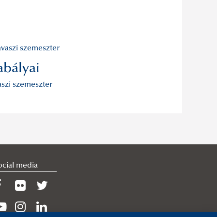
tavaszi szemeszter
abályai
vaszi szemeszter
ocial media