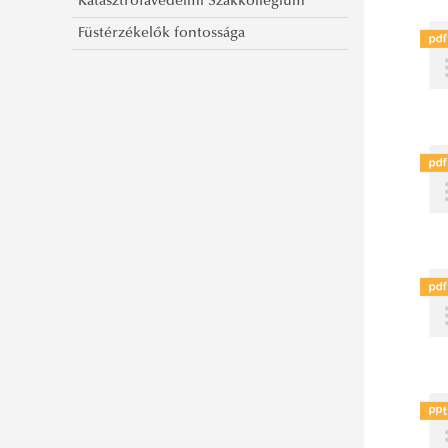
Katasztrófavédelmi Szakkollégium
Füstérzékelők fontossága