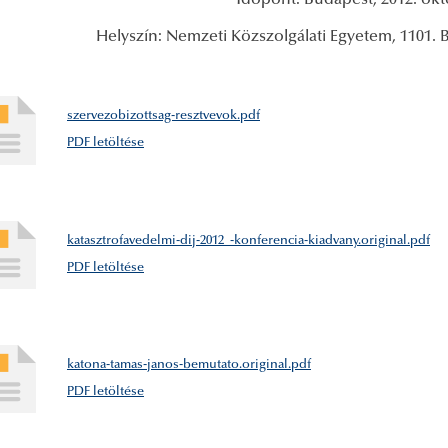
Időpont: Budapest, 2012. okt
Helyszín: Nemzeti Közszolgálati Egyetem, 1101. B
szervezobizottsag-resztvevok.pdf
PDF letöltése
katasztrofavedelmi-dij-2012_-konferencia-kiadvany.original.pdf
PDF letöltése
katona-tamas-janos-bemutato.original.pdf
PDF letöltése