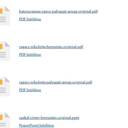
katona-tamas-janos-palyazati-anyag.original.pdf
PDF letöltése
ragacs-nikoletta-bemutato.original.pdf
PDF letöltése
ragacs-nikoletta-palyazati-anyag.original.pdf
PDF letöltése
szakal-cimer-bemutato.original.pptx
PowerPoint letöltése