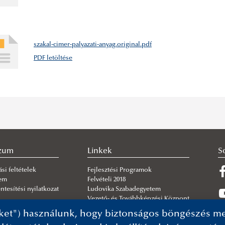
szakal-cimer-palyazati-anyag.original.pdf
PDF letöltése
szum
Linkek
S
si feltételek
Fejlesztési Programok
lem
Felvételi 2018
tesítési nyilatkozat
Ludovika Szabadegyetem
Vezető- és Továbbképzési Központ
ket") használunk, hogy biztonságos böngészés mel