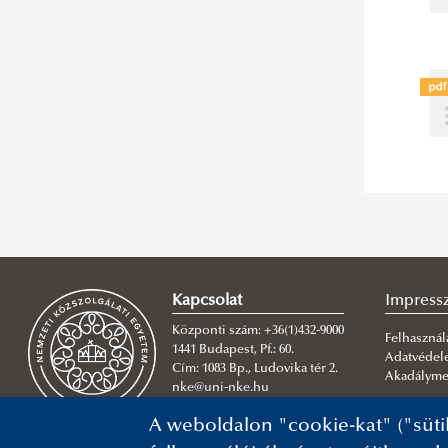
Kapcsolat
Impres
Központi szám: +36(1)432-9000
Felhasználá
1441 Budapest, Pf.: 60.
Adatvéde
Cím: 1083 Bp., Ludovika tér 2.
Akadálymen
nke@uni-nke.hu
A weboldalon "cookie-kat" ("süti