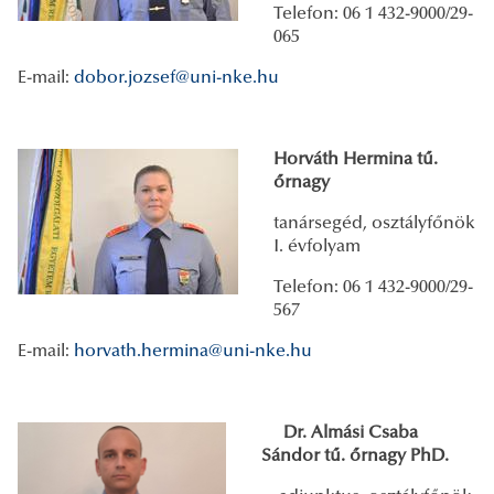
Telefon: 06 1 432-9000/29-
065
E-mail:
dobor.jozsef@uni-nke.hu
Horváth Hermina
tű.
őrnagy
tanársegéd, osztályfőnök
I. évfolyam
Telefon: 06 1 432-9000/29-
567
E-mail:
horvath.hermina@uni-nke.hu
Dr. Almási Csaba
Sándor tű. őrnagy PhD.