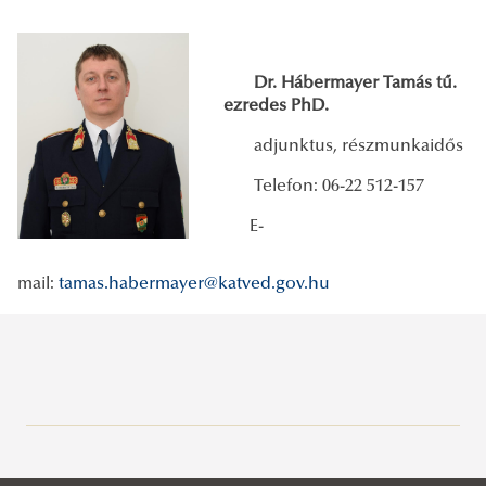
Dr. Hábermayer Tamás
tű.
ezredes PhD.
adjunktus, részmunkaidős
Telefon: 06-22 512-157
E-
mail:
tamas.habermayer@katved.gov.hu
Bemutatkozás
A Katasztrófavédelmi Intézet vezetése