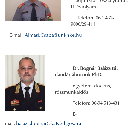
adjunktus, osztályfőnök
II. évfolyam
Telefon: 06 1 432-
9000/29-411
E-mail:
Almasi.Csaba@uni-nke.hu
Dr. Bognár Balázs tű.
dandártábornok PhD.
egyetemi docens,
részmunkaidős
Telefon: 06-94 513-431
E-
mail:
balazs.bognar@katved.gov.hu