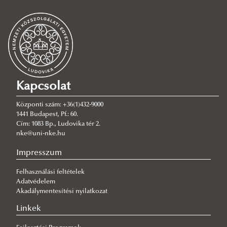
Szervezeti felépítés
Organogram
Katasztrófavédelmi Műveleti Tanszék
Iparbiztonsági Tanszék
Tűzvédelmi és Mentésirányítási Tanszék
Kapcsolat
Tűzvédelmi Mérnöki Tanszék
Központi szám: +36(1)432-9000
Tűzvédelmi Műszaki Tanszék
1441 Budapest, Pf.: 60.
Cím: 1083 Bp., Ludovika tér 2.
Oktatásszervezési Osztály
nke@uni-nke.hu
Rendvédelmi Tagozat
Impresszum
Doktorandusz hallgatók
Felhasználási feltételek
Külső óraadók
Adatvédelem
Együttműködési megállapodások
Akadálymentesítési nyilatkozat
Elérhetőség
Linkek