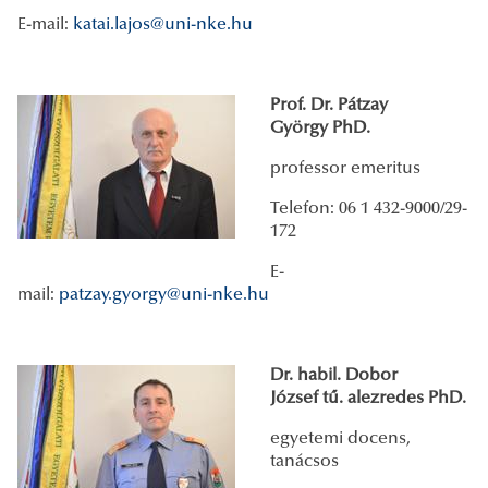
E-mail:
katai.lajos@uni-nke.hu
Prof. Dr. Pátzay
György PhD.
professor emeritus
Telefon: 06 1 432-9000/29-
172
E-
mail:
patzay.gyorgy@uni-nke.hu
Dr. habil. Dobor
József
tű. alezredes PhD.
egyetemi docens,
tanácsos