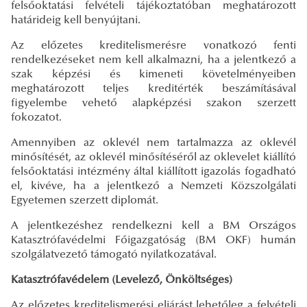
felsőoktatási felvételi tájékoztatóban meghatározott
határideig
kell benyújtani.
Az előzetes kreditelismerésre vonatkozó fenti
rendelkezéseket nem kell alkalmazni, ha a jelentkező a
szak képzési és kimeneti követelményeiben
meghatározott teljes kreditérték beszámításával
figyelembe vehető alapképzési szakon szerzett
fokozatot.
Amennyiben az oklevél nem tartalmazza az oklevél
minősítését, az oklevél minősítéséről az oklevelet kiállító
felsőoktatási intézmény által kiállított igazolás fogadható
el, kivéve, ha a jelentkező a Nemzeti Közszolgálati
Egyetemen szerzett diplomát.
A jelentkezéshez rendelkezni kell a BM Országos
Katasztrófavédelmi Főigazgatóság (BM OKF) humán
szolgálatvezető támogató nyilatkozatával.
Katasztrófavédelem (Levelező, Önköltséges)
Az előzetes kreditelismerési eljárást lehetőleg a felvételi