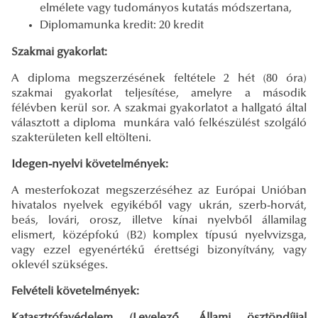
elmélete vagy tudományos kutatás módszertana,
Diplomamunka kredit: 20 kredit
Szakmai gyakorlat:
A diploma megszerzésének feltétele 2 hét (80 óra)
szakmai gyakorlat teljesítése, amelyre a második
félévben kerül sor. A szakmai gyakorlatot a hallgató által
választott a diploma munkára való felkészülést szolgáló
szakterületen kell eltölteni.
Idegen-nyelvi követelmények:
A mesterfokozat megszerzéséhez az Európai Unióban
hivatalos nyelvek egyikéből vagy ukrán, szerb-horvát,
beás, lovári, orosz, illetve kínai nyelvből államilag
elismert, középfokú (B2) komplex típusú nyelvvizsga,
vagy ezzel egyenértékű érettségi bizonyítvány, vagy
oklevél szükséges.
Felvételi követelmények:
Katasztrófavédelem (Levelező, Állami ösztöndíjjal