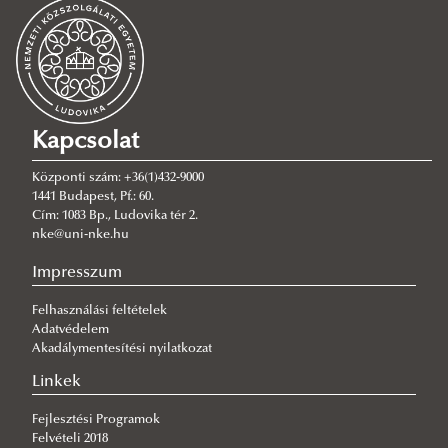
Katasztrófavédelem mesterképzési szak
Kritikusinfrastruktúra-védelmi biztonsági összekötő
személy szakirányú továbbképzési szak
Tűzvédelmi felelős műszaki vezető és műszaki ellenőr
Kapcsolat
szakirányú továbbképzési szak
Központi szám: +36(1)432-9000
Védelmi és biztonsági igazgatási szakirányú továbbképzési
1441 Budapest, Pf.: 60.
Cím: 1083 Bp., Ludovika tér 2.
szak
nke@uni-nke.hu
Hallgatói tájékoztató - felvételihez
Impresszum
Felhasználási feltételek
Adatvédelem
Akadálymentesítési nyilatkozat
Linkek
Fejlesztési Programok
Felvételi 2018