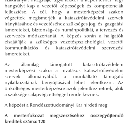
szakirányait integrálja, ugyanakkor a képesítésnél nagy
hangsúlyt kap a vezetői képességek és kompetenciák
fejlesztése. A cél, hogy a mesterképzési szakon
végzettek megismerjék a katasztrófavédelmi szervek
irányításához és vezetéséhez szükséges jogi és igazgatási
ismereteket, biztonság- és humánpolitikát, a tervezés és
szervezés módszertanát. A képzés során a hallgatók
elsajátítják a szükséges vezetéspszichológiai, vezetői
kommunikációs és katasztrófavédelmi szervezési
ismereteket.
Az államilag támogatott katasztrófavédelem
mesterképzési szakra a hivatásos katasztrófavédelmi
szervek állományából, a munkáltató támogató
nyilatkozatának benyújtásával lehet jelentkezni. Az
önköltséges mesterképzésre azok jelentkezhetnek, akik
a szükséges alapvégzettséggel rendelkeznek.
A képzést a Rendészettudományi Kar hirdeti meg.
A mesterfokozat megszerzéséhez összegyűjtendő
kreditek száma: 120