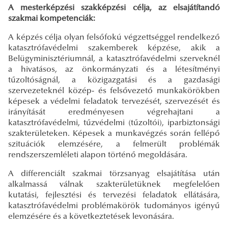
A mesterképzési szakképzési célja, az elsajátítandó
szakmai kompetenciák:
A képzés célja olyan felsőfokú végzettséggel rendelkező
katasztrófavédelmi szakemberek képzése, akik a
Belügyminisztériumnál, a katasztrófavédelmi szerveknél
a hivatásos, az önkormányzati és a létesítményi
tűzoltóságnál, a közigazgatási és a gazdasági
szervezeteknél közép- és felsővezető munkakörökben
képesek a védelmi feladatok tervezését, szervezését és
irányítását eredményesen végrehajtani a
katasztrófavédelmi, tűzvédelmi (tűzoltói), iparbiztonsági
szakterületeken. Képesek a munkavégzés során fellépő
szituációk elemzésére, a felmerült problémák
rendszerszemléleti alapon történő megoldására.
A differenciált szakmai törzsanyag elsajátítása után
alkalmassá válnak szakterületüknek megfelelően
kutatási, fejlesztési és tervezési feladatok ellátására,
katasztrófavédelmi problémakörök tudományos igényű
elemzésére és a következtetések levonására.