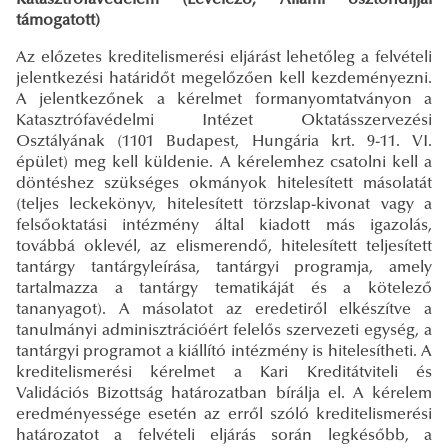
támogatott)
Az előzetes kreditelismerési eljárást lehetőleg a felvételi
jelentkezési határidőt megelőzően kell kezdeményezni.
A jelentkezőnek a kérelmet formanyomtatványon a
Katasztrófavédelmi Intézet Oktatásszervezési
Osztályának (1101 Budapest, Hungária krt. 9-11. VI.
épület) meg kell küldenie. A kérelemhez csatolni kell a
döntéshez szükséges okmányok hitelesített másolatát
(teljes leckekönyv, hitelesített törzslap-kivonat vagy a
felsőoktatási intézmény által kiadott más igazolás,
továbbá oklevél, az elismerendő, hitelesített teljesített
tantárgy tantárgyleírása, tantárgyi programja, amely
tartalmazza a tantárgy tematikáját és a kötelező
tananyagot). A másolatot az eredetiről elkészítve a
tanulmányi adminisztrációért felelős szervezeti egység, a
tantárgyi programot a kiállító intézmény is hitelesítheti. A
kreditelismerési kérelmet a Kari Kreditátviteli és
Validációs Bizottság határozatban bírálja el. A kérelem
eredményessége esetén az erről szóló kreditelismerési
határozatot a felvételi eljárás során legkésőbb, a