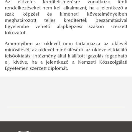
Az előzetes kreditelismerésre vonatkozó fenti
rendelkezéseket nem kell alkalmazni, ha a jelentkező a
szak képzési és kimeneti követelményeiben
meghatározott teljes kreditérték beszámításával
figyelembe vehető alapképzési szakon szerzett
fokozatot.
Amennyiben az oklevél nem tartalmazza az oklevél
minősítését, az oklevél minősítéséről az oklevelet kiállító
felsőoktatási intézmény által kiállított igazolás fogadható
el, kivéve, ha a jelentkező a Nemzeti Közszolgálati
Egyetemen szerzett diplomát.
Katasztrófavédelem alapképzési szak
Fizikai alkalmassági vizsgálat
Egészségügyi és pszichológiai alkalmassági vizsgálat