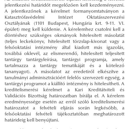
jelentkezési határidőt megelőzően kell kezdeményezni.
A jelentkezőnek a kérelmet formanyomtatványon a
Katasztrófavédelmi Intézet Oktatásszervezési
Osztályának (1101 Budapest, Hungária krt. 9-11. VI.
épület) meg kell küldenie. A kérelemhez csatolni kell a
döntéshez szükséges okmányok hitelesített másolatát
(teljes leckekönyv, hitelesített törzslap-kivonat vagy a
felsőoktatási intézmény által kiadott más igazolás,
továbbá oklevél, az elismerendő, hitelesített teljesített
tantárgy tantárgyleírása, tantárgyi programja, amely
tartalmazza a tantárgy tematikáját és a kötelező
tananyagot). A másolatot az eredetiről elkészítve a
tanulmányi adminisztrációért felelős szervezeti egység, a
tantárgyi programot a kiállító intézmény is hitelesítheti. A
kreditelismerési kérelmet a Kari Kreditátviteli és
Validációs Bizottság határozatban bírálja el. A kérelem
eredményessége esetén az erről szóló kreditelismerési
határozatot a felvételi eljárás során legkésőbb, a
felsőoktatási felvételi tájékoztatóban meghatározott
határideig
kell benyújtani.