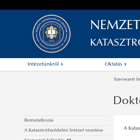
NEMZET
KATASZTR
Intézetünkről
Oktatás
Szervezeti f
Dokt
Bemutatkozás
A Kata
A Katasztrófavédelmi Intézet vezetése