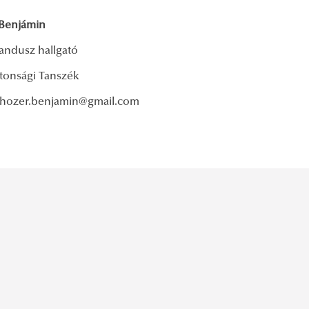
Benjámin
andusz hallgató
ztonsági Tanszék
: hozer.benjamin@gmail.com