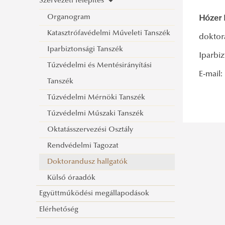
Szervezeti felépítés
Organogram
Hózer 
Katasztrófavédelmi Műveleti Tanszék
doktor
Iparbiztonsági Tanszék
Iparbi
Tűzvédelmi és Mentésirányítási
E-mail
Tanszék
Tűzvédelmi Mérnöki Tanszék
Tűzvédelmi Műszaki Tanszék
Oktatásszervezési Osztály
Rendvédelmi Tagozat
Doktorandusz hallgatók
Külső óraadók
Együttműködési megállapodások
Elérhetőség