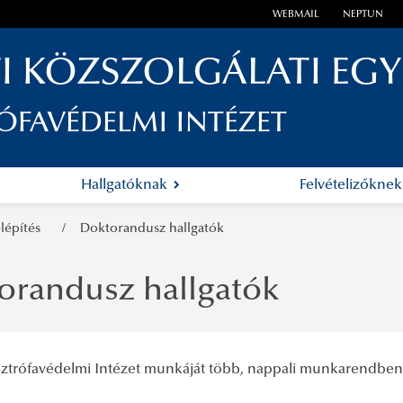
WEBMAIL
NEPTUN
I KÖZSZOLGÁLATI EG
ÓFAVÉDELMI INTÉZET
Hallgatóknak
Felvételizőkne
elépítés
Doktorandusz hallgatók
orandusz hallgatók
sztrófavédelmi Intézet munkáját több, nappali munkarendben 