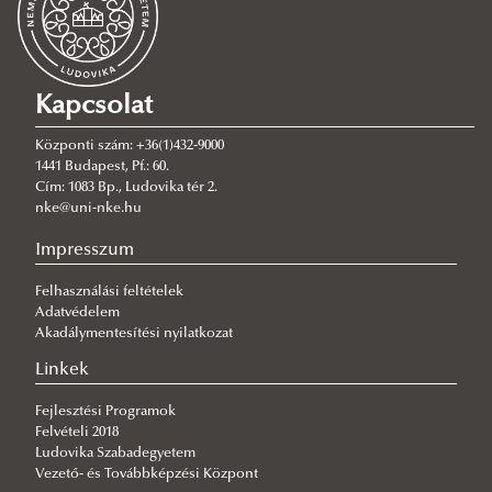
szakdolgozathoz, TDK dolgozathoz - 2025/2026
Kedvezményes tanulmányi rend - ÚTMUTATÓ az NKE
Kritikusinfrastruktúra-védelmi biztonsági összekötő
RTK hallgatói részére
személy szakirányú továbbképzési szak szakdolgozatainak
Kapcsolat
témajegyzéke
Központi szám: +36(1)432-9000
2026. január 19-20-a közötti Kritikusinfrastruktúra-védelmi
1441 Budapest, Pf.: 60.
Cím: 1083 Bp., Ludovika tér 2.
biztonsági összekötő személy szakirányú továbbképzési
nke@uni-nke.hu
szak ZÁRÓVIZSGA tételei
Impresszum
2026. január 14-i Tűzvédelmi felelős műszaki vezető és
Felhasználási feltételek
műszaki ellenőr szakirányú továbbképzési szak
Adatvédelem
ZÁRÓVIZSGA tételei
Akadálymentesítési nyilatkozat
2025/2026 tanév záróvizsga témakörei
Linkek
2024/2025 záróvizsga
Fejlesztési Programok
Felvételi 2018
Szakmai gyakorlat - 2026
2024/2025 tanév záróvizsga témakörei
Ludovika Szabadegyetem
Dokumentumok/Nyomtatványok
Feladatlapok
Vezető- és Továbbképzési Központ