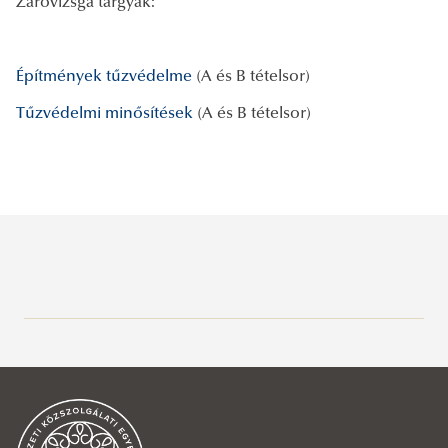
Záróvizsga tárgyak:
Építmények tűzvédelme
(A és B tételsor)
Tűzvédelmi minősítések
(A és B tételsor)
Hallgatói tájékoztatók
2025-2026. tanév I. őszi félévével kapcsolatos információk
Választható témakörök diplomamunkához,
A tanév beosztása