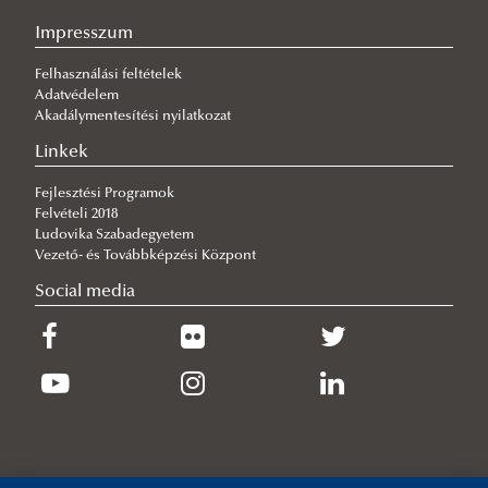
Rendvédelmi Tagozat
Impresszum
Doktorandusz hallgatók
Felhasználási feltételek
Külső óraadók
Adatvédelem
Akadálymentesítési nyilatkozat
Linkek
Fejlesztési Programok
Felvételi 2018
Ludovika Szabadegyetem
Vezető- és Továbbképzési Központ
Social media