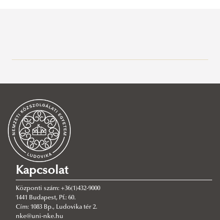
Bemutatkozás
A Katasztrófavédelmi Intézet vezetése
Szervezeti felépítés
Együttműködési megállapodások
Organogram
Elérhetőség
Katasztrófavédelmi Műveleti Tanszék
Iparbiztonsági Tanszék
Tűzvédelmi és Mentésirányítási Tanszék
Kapcsolat
Tűzvédelmi Mérnöki Tanszék
Központi szám: +36(1)432-9000
Tűzvédelmi Műszaki Tanszék
1441 Budapest, Pf.: 60.
Cím: 1083 Bp., Ludovika tér 2.
Oktatásszervezési Osztály
nke@uni-nke.hu