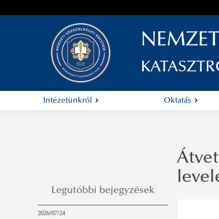
NEMZET
KATASZTR
Intézetünkről
Oktatás
Átvet
level
Legutóbbi bejegyzések
2026/07/24