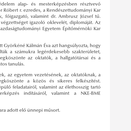
védelem alap- és mesterképzésben résztvevő
or Róbert r. ezredes, a Rendészettudományi Kar
, főigazgató, valamint dr. Ambrusz József tű.
 végzettséget igazoló oklevelét, diplomáját. Az
 Gazdaságtudományi Egyetem Építőmérnöki Kar
tt Györkéné Kálmán Éva azt hangsúlyozta, hogy
ták a számukra legérdekesebb szakterületet,
egköszönte az oktatók, a hallgatótársai és a
tos tanulás.
ek, az egyetem vezetésének, az oktatóknak, a
köszönte a közös és sikeres felkészítést.
ülő feladatairól, valamint az élethosszig tartó
erképzés indításáról, valamint a NKE-BME
ra adott elő ünnepi műsort.