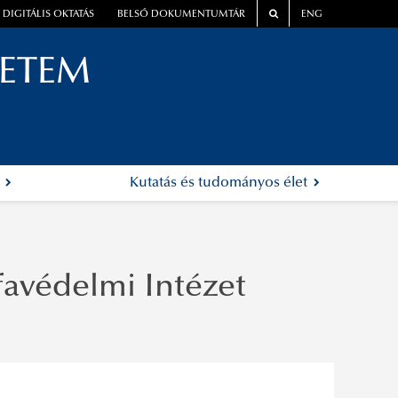
DIGITÁLIS OKTATÁS
BELSŐ DOKUMENTUMTÁR
ENG
YETEM
k
Kutatás és tudományos élet
favédelmi Intézet