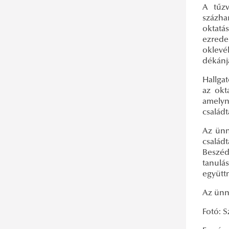
A tűzv
százha
oktatá
ezrede
oklevé
dékánja
Hallga
az okt
amelyn
családt
Az ünn
család
Beszédé
tanulá
együtt
Az ünn
Fotó: S