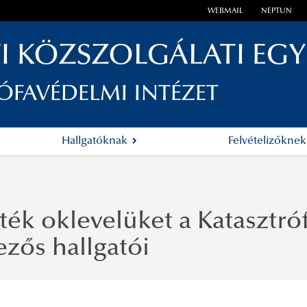
WEBMAIL
NEPTUN
I KÖZSZOLGÁLATI EG
ÓFAVÉDELMI INTÉZET
Hallgatóknak
Felvételizőkne
ték oklevelüket a Katasztró
ezős hallgatói