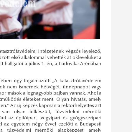
tasztrófavédelmi Intézetének végzős levelező,
özött első alkalommal vehették át oklevelüket a
hallgatói a július 1-jén, a Ludovika Arénában
édében úgy fogalmazott: „A katasztrófavédelem
adatok nem ismernek hétvégét, ünnepnapot vagy
ikor mások a legnagyobb bajban vannak. Ahol a
üttműködés életeket ment. Olyan hivatás, amely
en.” Az új képzés kapcsán a rektorhelyettes azt
van olyan felkészült, tűzvédelmi mérnöki
 az építőipari, vegyipari és gyógyszeripari
 el az egyetem négy évvel ezelőtt a Budapesti
 tűzvédelmi mérnöki alapképzést, amely