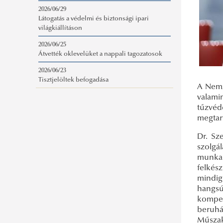
2026/06/29
Látogatás a védelmi és biztonsági ipari
világkiállításon
2026/06/25
Átvették oklevelüket a nappali tagozatosok
2026/06/23
Tisztjelöltek befogadása
A Nemz
valami
tűzvéd
megtar
Dr. Sz
szolgá
munkai
felkés
mindig
hangs
kompet
beruhá
Műsza