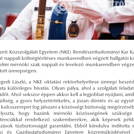
eti Közszolgálati Egyetem (NKE) Rendészettudományi Kar Ka
nt nappali költségtérítéses munkarendben végzett hallgatói k
elmi mérnöki szak nappali és levelező munkarendben végzett 
tott ünnepségen.
egedi László, a NKE oktatási rektorhelyettese ünnepi besz
lata különleges hivatás. Olyan pálya, ahol a szolgálati fel
dőt. Ahol sokszor éppen akkor kell a legjobbat nyújtani, am
zültség, a gyors helyzetértékelés, a józan döntés és az egy
 kulcsszerepet fog játszani a közösségi biztonság megőrzéséb
úlyozta, hogy hazánk mérnöki közösségének szüksége 
enciákkal rendelkező szakemberekre, akik képesek például
zások tűzbiztonságát garantálni. Ebből kiindulva indította
ki és Gazdaságtudományi Egyetem közreműködésével a