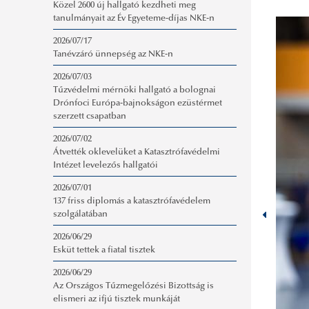
Közel 2600 új hallgató kezdheti meg
tanulmányait az Év Egyeteme-díjas NKE-n
2026/07/17
Tanévzáró ünnepség az NKE-n
2026/07/03
Tűzvédelmi mérnöki hallgató a bolognai
Drónfoci Európa-bajnokságon ezüstérmet
szerzett csapatban
2026/07/02
Átvették oklevelüket a Katasztrófavédelmi
Intézet levelezős hallgatói
2026/07/01
137 friss diplomás a katasztrófavédelem
szolgálatában
2026/06/29
Esküt tettek a fiatal tisztek
2026/06/29
Az Országos Tűzmegelőzési Bizottság is
elismeri az ifjú tisztek munkáját