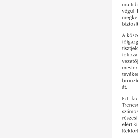
multidi
végül 
megkez
biztosí
A kösz
főigaz
tisztje
fokoza
vezető
mester
tevéke
bronzf
át.
Ezt kö
Trencs
számos
részesí
elért 
Rektor