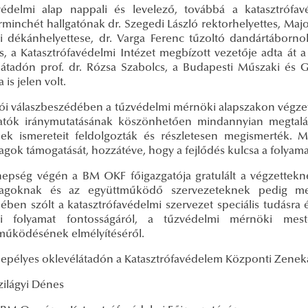
édelmi alap nappali és levelező, továbbá a katasztrófa
rminchét hallgatónak dr. Szegedi László rektorhelyettes, Maj
si dékánhelyettese, dr. Varga Ferenc tűzoltó dandártábornok
s, a Katasztrófavédelmi Intézet megbízott vezetője adta át a
látadón prof. dr. Rózsa Szabolcs, a Budapesti Műszaki és
 is jelen volt.
tói válaszbeszédében a tűzvédelmi mérnöki alapszakon végze
atók iránymutatásának köszönhetően mindannyian megtalál
ek ismereteit feldolgozták és részletesen megismerték. M
agok támogatását, hozzátéve, hogy a fejlődés kulcsa a folyama
epség végén a BM OKF főigazgatója gratulált a végzettekn
tagoknak és az együttműködő szervezeteknek pedig meg
ben szólt a katasztrófavédelmi szervezet speciális tudásra ép
si folyamat fontosságáról, a tűzvédelmi mérnöki mest
működésének elmélyítéséről.
epélyes oklevélátadón a Katasztrófavédelem Központi Zeneka
zilágyi Dénes