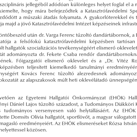
szciplináris jellegéből adódóan különleges helyet foglal el 
kiemelte, hogy mára befejeződtek a Katasztrófavédelmi Spe
dődött a műszaki átadás folyamata. A gyakorlóterekkel és 
tja majd a jövő Katasztrófavédelmi Intézet képzéseinek infrastr
öntőbeszéd után dr. Varga Ferenc tűzoltó dandártábornok, a
gatója a felsőfokú katasztrófavédelmi képzésben tartósan
lölt hallgatók szocializációs tevékenységéért elismerő oklevel
tát adományozta dr. Fekete Csaba rendőr dandártábornoknak
jének. Főigazgatói elismerő oklevelet és a „Dr. Vitéz R
képzésben teljesített kiemelkedő tanulmányi eredményéér
nységért Kovács Ferenc tűzoltó alezredesnek adományozt
okozatát az alapszakosok múlt heti oklevélátadó ünnepségén
vetően az Egyetemi Hallgatói Önkormányzat (EHÖK) Hall
ényi Dániel Lajos tűzoltó századost, a Tudományos Diákköri 
 tudományos versenyesen való helytállásáért. Az EHÖK H
tette Domsits Olívia hallgatót, sportlövőt, a magyar válogato
kimagasló eredményeiért. Az EHÖK elismeréseket Rózsa Istvá
helyettessel közösen.