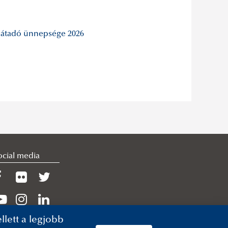
élátadó ünnepsége 2026
ocial media
lett a legjobb