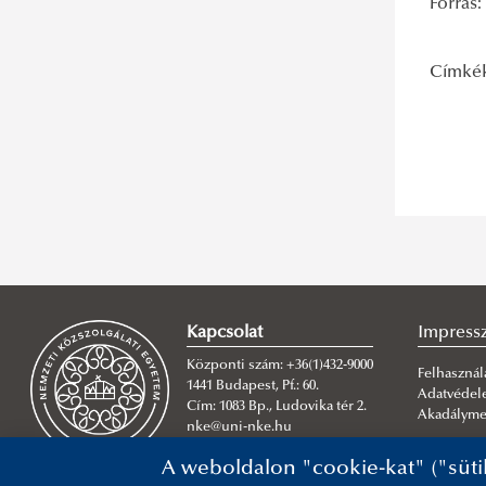
Forrás
Címké
Kapcsolat
Impres
Központi szám: +36(1)432-9000
Felhasználá
1441 Budapest, Pf.: 60.
Adatvéde
Cím: 1083 Bp., Ludovika tér 2.
Akadálymen
nke@uni-nke.hu
A weboldalon "cookie-kat" ("süti