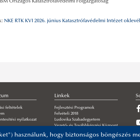
: BM Országos Katasztrófavédelmi Főigazgatóság
k:
NKE RTK KVI
2026. június
Katasztrófavédelmi Intézet oklev
szum
Linkek
S
si feltételek
Fejlesztési Programok
lem
Felvételi 2018
tesítési nyilatkozat
Ludovika Szabadegyetem
Vezető- és Továbbképzési Központ
ket") használunk, hogy biztonságos böngészés mel