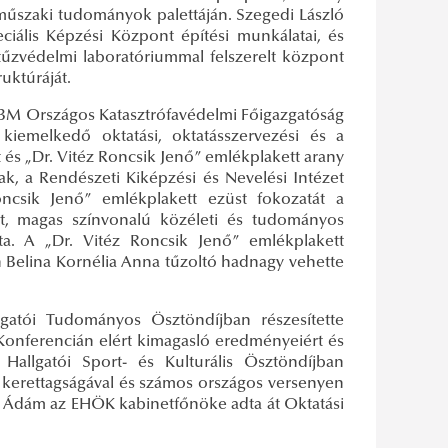
a műszaki tudományok palettáján. Szegedi László
ciális Képzési Központ építési munkálatai, és
tűzvédelmi laboratóriummal felszerelt központ
uktúráját.
 BM Országos Katasztrófavédelmi Főigazgatóság
 kiemelkedő oktatási, oktatásszervezési és a
et és „Dr. Vitéz Roncsik Jenő” emlékplakett arany
, a Rendészeti Kiképzési és Nevelési Intézet
oncsik Jenő” emlékplakett ezüst fokozatát a
t, magas színvonalú közéleti és tudományos
a. A „Dr. Vitéz Roncsik Jenő” emlékplakett
 Belina Kornélia Anna tűzoltó hadnagy vehette
gatói Tudományos Ösztöndíjban részesítette
Konferencián elért kimagasló eredményeiért és
allgatói Sport- és Kulturális Ösztöndíjban
tt kerettagságával és számos országos versenyen
n Ádám az EHÖK kabinetfőnöke adta át Oktatási