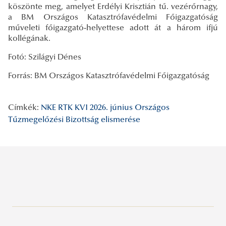
köszönte meg, amelyet Erdélyi Krisztián tű. vezérőrnagy,
a BM Országos Katasztrófavédelmi Főigazgatóság
műveleti főigazgató-helyettese adott át a három ifjú
kollégának.
Fotó: Szilágyi Dénes
Forrás: BM Országos Katasztrófavédelmi Főigazgatóság
Címkék:
NKE RTK KVI
2026. június
Országos
Tűzmegelőzési Bizottság elismerése
Legutóbbi bejegyzések