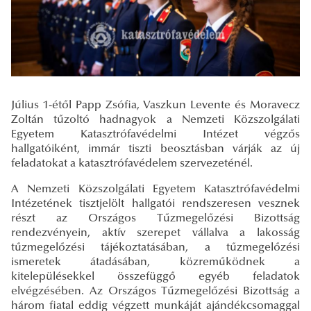
Július 1-étől Papp Zsófia, Vaszkun Levente és Moravecz
Zoltán tűzoltó hadnagyok a Nemzeti Közszolgálati
Egyetem Katasztrófavédelmi Intézet végzős
hallgatóiként, immár tiszti beosztásban várják az új
feladatokat a katasztrófavédelem szervezeténél.
A Nemzeti Közszolgálati Egyetem Katasztrófavédelmi
Intézetének tisztjelölt hallgatói rendszeresen vesznek
részt az Országos Tűzmegelőzési Bizottság
rendezvényein, aktív szerepet vállalva a lakosság
tűzmegelőzési tájékoztatásában, a tűzmegelőzési
ismeretek átadásában, közreműködnek a
kitelepülésekkel összefüggő egyéb feladatok
elvégzésében. Az Országos Tűzmegelőzési Bizottság a
három fiatal eddig végzett munkáját ajándékcsomaggal