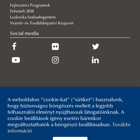
Fejlesztési Programok
2026/06/29
Felvételi 2018
Látogatás a védelmi és biztonsági ipari világkiállításon
Ludovika Szabadegyetem
2026/06/25
Vezető- és Továbbképzési Központ
Átvették oklevelüket a nappali tagozatosok
Social media
2026/06/23
Tisztjelöltek befogadása
A weboldalon "cookie-kat" ("sütiket") használunk,
hogy biztonságos böngészés mellett a legjobb
felhasználói élményt nyújthassuk látogatóinknak. A
cookie beállítások igény esetén bármikor
megváltoztathatók a böngésző beállításaiban.
További
információ