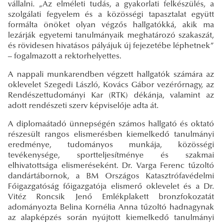
vállalni. „Az elméleti tudás, a gyakorlati felkészülés, a
szolgálati fegyelem és a közösségi tapasztalat együtt
formálta önöket olyan végzős hallgatókká, akik ma
lezárják egyetemi tanulmányaik meghatározó szakaszát,
és rövidesen hivatásos pályájuk új fejezetébe léphetnek”
– fogalmazott a rektorhelyettes.
A nappali munkarendben végzett hallgatók számára az
oklevelet Szegedi László, Kovács Gábor vezérőrnagy, az
Rendészettudományi Kar (RTK) dékánja, valamint az
adott rendészeti szerv képviselője adta át.
A diplomaátadó ünnepségén számos hallgató és oktató
részesült rangos elismerésben kiemelkedő tanulmányi
eredménye, tudományos munkája, közösségi
tevékenysége, sportteljesítménye és szakmai
elhivatottsága elismeréseként. Dr. Varga Ferenc tűzoltó
dandártábornok, a BM Országos Katasztrófavédelmi
Főigazgatóság főigazgatója elismerő oklevelet és a Dr.
Vitéz Roncsik Jenő Emlékplakett bronzfokozatát
adományozta Belina Kornélia Anna tűzoltó hadnagynak
az alapképzés során nyújtott kiemelkedő tanulmányi