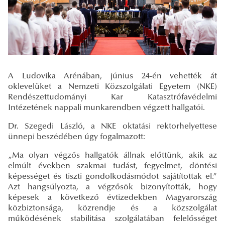
A Ludovika Arénában, június 24-én vehették át
oklevelüket a Nemzeti Közszolgálati Egyetem (NKE)
Rendészettudományi Kar Katasztrófavédelmi
Intézetének nappali munkarendben végzett hallgatói.
Dr. Szegedi László, a NKE oktatási rektorhelyettese
ünnepi beszédében úgy fogalmazott:
„Ma olyan végzős hallgatók állnak előttünk, akik az
elmúlt években szakmai tudást, fegyelmet, döntési
képességet és tiszti gondolkodásmódot sajátítottak el.”
Azt hangsúlyozta, a végzősök bizonyították, hogy
képesek a következő évtizedekben Magyarország
közbiztonsága, közrendje és a közszolgálat
működésének stabilitása szolgálatában felelősséget