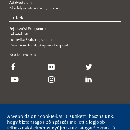
Adatvédelem
Akadálymentesítési nyilatkozat
2026/06/29
Az Országos Tűzmegelőzési Bizottság is elismeri az ifjú tisztek
Linkek
munkáját
Fejlesztési Programok
2026/06/29
Felvételi 2018
Látogatás a védelmi és biztonsági ipari világkiállításon
Ludovika Szabadegyetem
2026/06/25
Vezető- és Továbbképzési Központ
Átvették oklevelüket a nappali tagozatosok
Social media
2026/06/23
Tisztjelöltek befogadása
A weboldalon "cookie-kat" ("sütiket") használunk,
hogy biztonságos böngészés mellett a legjobb
felhasználói élményt nyújthassuk látogatóinknak. A