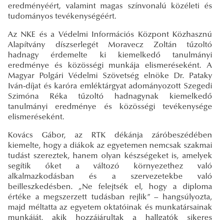
eredményéért, valamint magas színvonalú közéleti és
tudományos tevékenységéért.
Az NKE és a Védelmi Információs Központ Közhasznú
Alapítvány díszserlegét Moravecz Zoltán tűzoltó
hadnagy érdemelte ki kiemelkedő tanulmányi
eredménye és közösségi munkája elismeréseként. A
Magyar Polgári Védelmi Szövetség elnöke Dr. Pataky
Iván-díjat és karóra emléktárgyat adományozott Szegedi
Szimóna Réka tűzoltó hadnagynak kiemelkedő
tanulmányi eredménye és közösségi tevékenysége
elismeréseként.
Kovács Gábor, az RTK dékánja záróbeszédében
kiemelte, hogy a diákok az egyetemen nemcsak szakmai
tudást szereztek, hanem olyan készségeket is, amelyek
segítik őket a változó környezethez való
alkalmazkodásban és a szervezetekbe való
beilleszkedésben. „Ne felejtsék el, hogy a diploma
értéke a megszerzett tudásban rejlik” – hangsúlyozta,
majd méltatta az egyetem oktatóinak és munkatársainak
munkáját, akik hozzájárultak a hallgatók sikeres