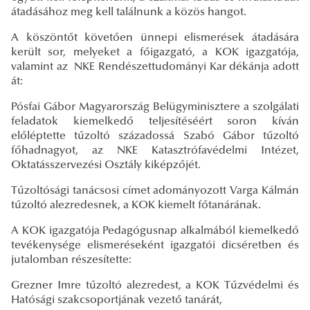
átadásához meg kell találnunk a közös hangot.
A köszöntőt követően ünnepi elismerések átadására
került sor, melyeket a főigazgató, a KOK igazgatója,
valamint az NKE Rendészettudományi Kar dékánja adott
át:
Pósfai Gábor Magyarország Belügyminisztere a szolgálati
feladatok kiemelkedő teljesítéséért soron kíván
előléptette tűzoltó századossá Szabó Gábor tűzoltó
főhadnagyot, az NKE Katasztrófavédelmi Intézet,
Oktatásszervezési Osztály kiképzőjét.
Tűzoltósági tanácsosi címet adományozott Varga Kálmán
tűzoltó alezredesnek, a KOK kiemelt főtanárának.
A KOK igazgatója Pedagógusnap alkalmából kiemelkedő
tevékenysége elismeréseként igazgatói dicséretben és
jutalomban részesítette:
Grezner Imre tűzoltó alezredest, a KOK Tűzvédelmi és
Hatósági szakcsoportjának vezető tanárát,