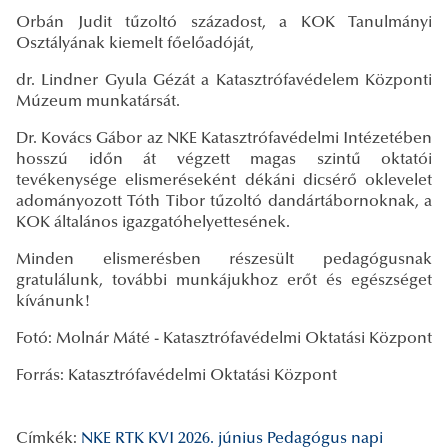
Orbán Judit tűzoltó századost, a KOK Tanulmányi
Osztályának kiemelt főelőadóját,
dr. Lindner Gyula Gézát a Katasztrófavédelem Központi
Múzeum munkatársát.
Dr. Kovács Gábor az NKE Katasztrófavédelmi Intézetében
hosszú időn át végzett magas szintű oktatói
tevékenysége elismeréseként dékáni dicsérő oklevelet
adományozott Tóth Tibor tűzoltó dandártábornoknak, a
KOK általános igazgatóhelyettesének.
Minden elismerésben részesült pedagógusnak
gratulálunk, további munkájukhoz erőt és egészséget
kívánunk!
Fotó: Molnár Máté - Katasztrófavédelmi Oktatási Központ
Forrás: Katasztrófavédelmi Oktatási Központ
Címkék:
NKE RTK KVI
2026. június
Pedagógus napi