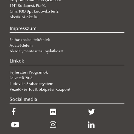
Központi szám: +36(1)432-9000
Átvették oklevelüket a Katasztrófavédelmi Intézet levelezős
1441 Budapest, Pf.: 60.
hallgatói
Cím: 1083 Bp., Ludovika tér 2.
nke@uni-nke.hu
2026/07/01
137 friss diplomás a katasztrófavédelem szolgálatában
Impresszum
2026/06/29
Felhasználási feltételek
Esküt tettek a fiatal tisztek
Adatvédelem
Akadálymentesítési nyilatkozat
2026/06/29
Az Országos Tűzmegelőzési Bizottság is elismeri az ifjú tisztek
Linkek
munkáját
Fejlesztési Programok
2026/06/29
Felvételi 2018
Látogatás a védelmi és biztonsági ipari világkiállításon
Ludovika Szabadegyetem
2026/06/25
Vezető- és Továbbképzési Központ
Átvették oklevelüket a nappali tagozatosok
Social media
2026/06/23
Tisztjelöltek befogadása