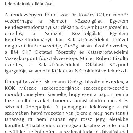
feladatainak ellátásával.
A rendezvényen Professzor Dr. Kovács Gábor rendőr
vezérőrnagy, a Nemzeti Közszolgálati Egyetem
Rendészettudományi Kar dékánja, dr. Ambrusz József tű.
ezredes, a Nemzeti Közszolgálati Egyetem
Rendészettudományi Kar Katasztrófavédelmi Intézet
megbízott intézetvezetője, Ördög István tűzoltó ezredes,
a BM OKF Oktatási Főosztály és Katasztrófavédelmi
Vizsgaközpont főosztályvezetője, Müller Róbert tűzoltó
ezredes, a Katasztrófavédelmi Oktatási Központ
igazgatója, valamint a KOK és az NKE oktatói vettek részt.
Ünnepi beszédet Neumann György tűzoltó alezredes, a
KOK Műszaki szakcsoportjának szakcsoportvezetője
mondott, melyben kiemelte, hogy ezen a napon nem a
tüzet eloltó kezeket, hanem a tudást átadó elméket és
szíveket ünnepeljük. A pedagógus felelőssége a mi
szakmában hatványozottan van jelen: a meg nem tanult
tananyag itt nem csupán egy rossz jegy, életekbe
kerülhet. A fiatal generáció megszólításához vezető hidat
együtt kell felépítenünk, a szakmai tudás és hivatástudat