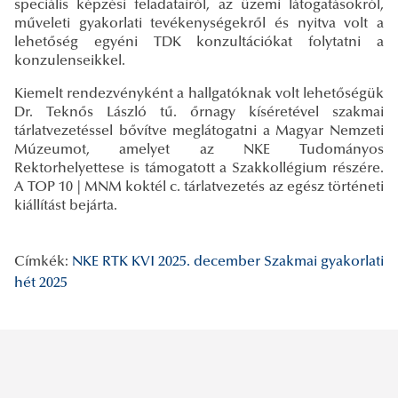
speciális képzési feladatairól, az üzemi látogatásokról,
műveleti gyakorlati tevékenységekről és nyitva volt a
lehetőség egyéni TDK konzultációkat folytatni a
konzulenseikkel.
Kiemelt rendezvényként a hallgatóknak volt lehetőségük
Dr. Teknős László tű. őrnagy kíséretével szakmai
tárlatvezetéssel bővítve meglátogatni a Magyar Nemzeti
Múzeumot, amelyet az NKE Tudományos
Rektorhelyettese is támogatott a Szakkollégium részére.
A TOP 10 | MNM koktél c. tárlatvezetés az egész történeti
kiállítást bejárta.
Címkék:
NKE RTK KVI
2025. december
Szakmai gyakorlati
hét 2025