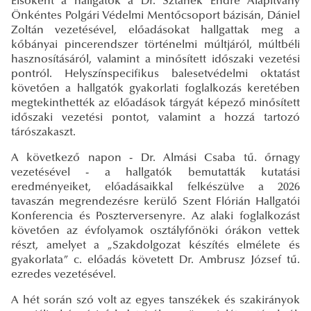
Elsőként a hallgatók a Dr. Sztanek Endre Alapítvány
Önkéntes Polgári Védelmi Mentőcsoport bázisán, Dániel
Zoltán vezetésével, előadásokat hallgattak meg a
kőbányai pincerendszer történelmi múltjáról, múltbéli
hasznosításáról, valamint a minősített időszaki vezetési
pontról. Helyszínspecifikus balesetvédelmi oktatást
követően a hallgatók gyakorlati foglalkozás keretében
megtekinthették az előadások tárgyát képező minősített
időszaki vezetési pontot, valamint a hozzá tartozó
tárószakaszt.
A következő napon - Dr. Almási Csaba tű. őrnagy
vezetésével - a hallgatók bemutatták kutatási
eredményeiket, előadásaikkal felkészülve a 2026
tavaszán megrendezésre kerülő Szent Flórián Hallgatói
Konferencia és Poszterversenyre. Az alaki foglalkozást
követően az évfolyamok osztályfőnöki órákon vettek
részt, amelyet a „Szakdolgozat készítés elmélete és
gyakorlata” c. előadás követett Dr. Ambrusz József tű.
ezredes vezetésével.
A hét során szó volt az egyes tanszékek és szakirányok