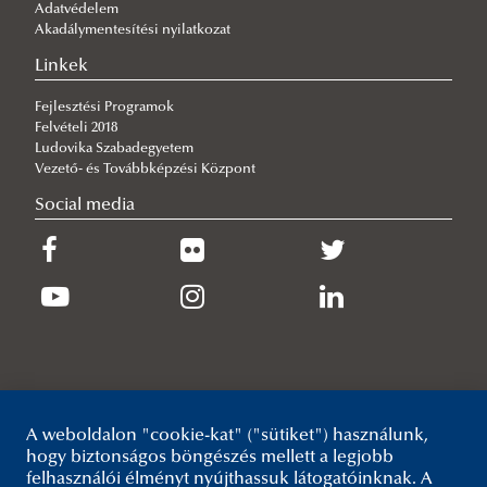
Adatvédelem
Akadálymentesítési nyilatkozat
2026/06/29
Az Országos Tűzmegelőzési Bizottság is elismeri az ifjú tisztek
Linkek
munkáját
Fejlesztési Programok
2026/06/29
Felvételi 2018
Látogatás a védelmi és biztonsági ipari világkiállításon
Ludovika Szabadegyetem
2026/06/25
Vezető- és Továbbképzési Központ
Átvették oklevelüket a nappali tagozatosok
Social media
2026/06/23
Tisztjelöltek befogadása
A weboldalon "cookie-kat" ("sütiket") használunk,
hogy biztonságos böngészés mellett a legjobb
felhasználói élményt nyújthassuk látogatóinknak. A