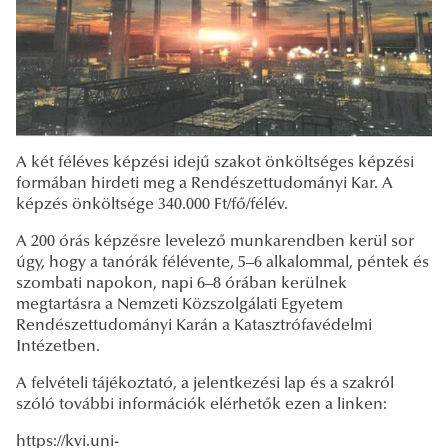
A két féléves képzési idejű szakot önköltséges képzési
formában hirdeti meg a Rendészettudományi Kar. A
képzés önköltsége 340.000 Ft/fő/félév.
A 200 órás képzésre levelező munkarendben kerül sor
úgy, hogy a tanórák félévente, 5–6 alkalommal, péntek és
szombati napokon, napi 6–8 órában kerülnek
megtartásra a Nemzeti Közszolgálati Egyetem
Rendészettudományi Karán a Katasztrófavédelmi
Intézetben.
A felvételi tájékoztató, a jelentkezési lap és a szakról
szóló további információk elérhetők ezen a linken:
https://kvi.uni-