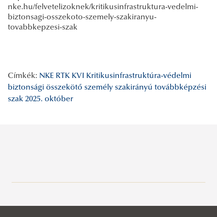
nke.hu/felvetelizoknek/kritikusinfrastruktura-vedelmi-
biztonsagi-osszekoto-szemely-szakiranyu-
tovabbkepzesi-szak
Címkék:
NKE RTK KVI
Kritikusinfrastruktúra-védelmi
biztonsági összekötő személy szakirányú továbbképzési
szak
2025. október
Legutóbbi bejegyzések
2026/07/24