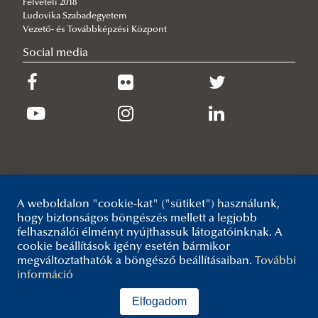
Felvételi 2018
Látogatás a védelmi és biztonsági ipari világkiállításon
Ludovika Szabadegyetem
2026/06/25
Vezető- és Továbbképzési Központ
Átvették oklevelüket a nappali tagozatosok
Social media
2026/06/23
Tisztjelöltek befogadása
A weboldalon "cookie-kat" ("sütiket") használunk,
hogy biztonságos böngészés mellett a legjobb
felhasználói élményt nyújthassuk látogatóinknak. A
cookie beállítások igény esetén bármikor
megváltoztathatók a böngésző beállításaiban.
További
információ
Elfogadom