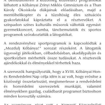
A bemutatótéren a közönség közelharci programokat
láthatott a Kőbányai Zrínyi Miklós Gimnázium és a Than
Károly Ökoiskola diákjainak előadásában, majd a
mentőhelikopter és a tűzoltóság éles szituációs
gyakorlatokkal kápráztatta el a résztvevőket. A
színpadon színes kulturális műsorok váltották egymást:
gyermekkoncert, zumba, táncbemutatók és sportos
programok szórakoztatták a látogatókat.
A rendezvényhez sportprogramok is kapcsolódtak a
„Mozdulj Kőbánya!” sorozat részeként. A látogatók
ügyességi játékokban, célbadobásban, akadálypályán és
sportkvízben mérhették össze tudásukat. A résztvevők
ajándékokkal és élményekkel térhettek haza.
A szervezők hangsúlyozták, hogy a XVIII. Kőbányai Hon-
és Rendvédelmi Nap célja idén is az volt, hogy erősítse a
közösségi összetartozást, megismertesse a rendvédelmi
és honvédelmi szervezetek munkáját, valamint
élményekben gazdag, családbarát programot biztosítson
minden korosztály számára.