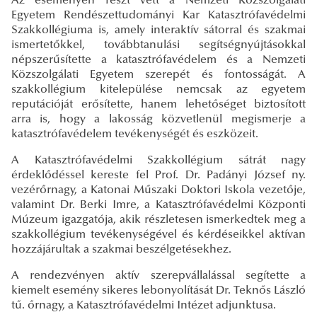
Az eseményen részt vett a Nemzeti Közszolgálati
Egyetem Rendészettudományi Kar Katasztrófavédelmi
Szakkollégiuma is, amely interaktív sátorral és szakmai
ismertetőkkel, továbbtanulási segítségnyújtásokkal
népszerűsítette a katasztrófavédelem és a Nemzeti
Közszolgálati Egyetem szerepét és fontosságát. A
szakkollégium kitelepülése nemcsak az egyetem
reputációját erősítette, hanem lehetőséget biztosított
arra is, hogy a lakosság közvetlenül megismerje a
katasztrófavédelem tevékenységét és eszközeit.
A Katasztrófavédelmi Szakkollégium sátrát nagy
érdeklődéssel kereste fel Prof. Dr. Padányi József ny.
vezérőrnagy, a Katonai Műszaki Doktori Iskola vezetője,
valamint Dr. Berki Imre, a Katasztrófavédelmi Központi
Múzeum igazgatója, akik részletesen ismerkedtek meg a
szakkollégium tevékenységével és kérdéseikkel aktívan
hozzájárultak a szakmai beszélgetésekhez.
A rendezvényen aktív szerepvállalással segítette a
kiemelt esemény sikeres lebonyolítását Dr. Teknős László
tű. őrnagy, a Katasztrófavédelmi Intézet adjunktusa.