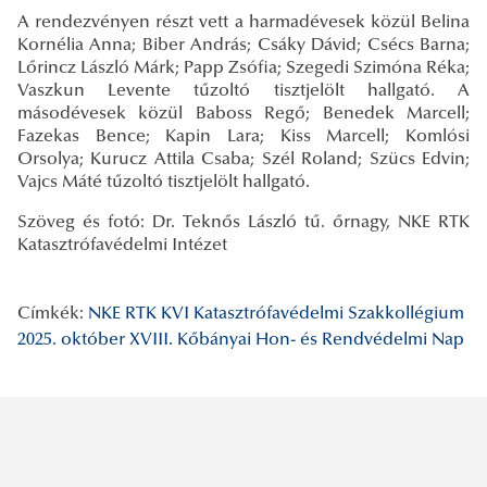
A rendezvényen részt vett a harmadévesek közül Belina
Kornélia Anna; Biber András; Csáky Dávid; Csécs Barna;
Lőrincz László Márk; Papp Zsófia; Szegedi Szimóna Réka;
Vaszkun Levente tűzoltó tisztjelölt hallgató. A
másodévesek közül Baboss Regő; Benedek Marcell;
Fazekas Bence; Kapin Lara; Kiss Marcell; Komlósi
Orsolya; Kurucz Attila Csaba; Szél Roland; Szücs Edvin;
Vajcs Máté tűzoltó tisztjelölt hallgató.
Szöveg és fotó: Dr. Teknős László tű. őrnagy, NKE RTK
Katasztrófavédelmi Intézet
Címkék:
NKE RTK KVI
Katasztrófavédelmi Szakkollégium
2025. október
XVIII. Kőbányai Hon- és Rendvédelmi Nap