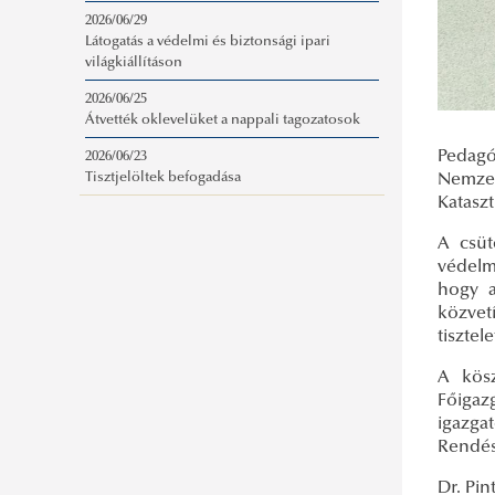
2026/06/29
Látogatás a védelmi és biztonsági ipari
világkiállításon
2026/06/25
Átvették oklevelüket a nappali tagozatosok
Pedagó
2026/06/23
Tisztjelöltek befogadása
Nemzet
Katasz
A csüt
védelm
hogy a
közvet
tiszte
A kösz
Főigaz
igazg
Rendés
Dr. Pi