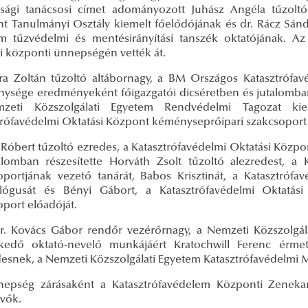
ósági tanácsosi címet adományozott Juhász Angéla tűzoltó
t Tanulmányi Osztály kiemelt főelődójának és dr. Rácz Sánd
m tűzvédelmi és mentésirányítási tanszék oktatójának. Az
i központi ünnepségén vették át.
ra Zoltán tűzoltó altábornagy, a BM Országos Katasztrófav
nysége eredményeként főigazgatói dicséretben és jutalomban 
zeti Közszolgálati Egyetem Rendvédelmi Tagozat kieme
trófavédelmi Oktatási Központ kéményseprőipari szakcsoport 
 Róbert tűzoltó ezredes, a Katasztrófavédelmi Oktatási Közpo
alomban részesítette Horváth Zsolt tűzoltó alezredest, a
oportjának vezető tanárát, Babos Krisztinát, a Katasztró
ógusát és Bényi Gábort, a Katasztrófavédelmi Oktatási
oport előadóját.
Dr. Kovács Gábor rendőr vezérőrnagy, a Nemzeti Közszolgá
kedő oktató-nevelő munkájáért Kratochwill Ferenc érm
desnek, a Nemzeti Közszolgálati Egyetem Katasztrófavédelmi 
epség zárásaként a Katasztrófavédelem Központi Zenekara
evők.