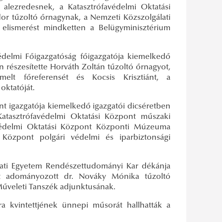
 alezredesnek,
a Katasztrófavédelmi Oktatási
or tűzoltó őrnagynak, a Nemzeti Közszolgálati
 elismerést mindketten a Belügyminisztérium
édelmi Főigazgatóság főigazgatója kiemelkedő
részesítette Horváth Zoltán tűzoltó őrnagyot,
lt főreferensét és Kocsis Krisztiánt,
a
oktatóját.
nt igazgatója kiemelkedő igazgatói dicséretben
 Katasztrófavédelmi Oktatási Központ műszaki
favédelmi Oktatási Központ Központi Múzeuma
 Központ polgári védelmi és iparbiztonsági
lati Egyetem Rendészettudományi Kar dékánja
et adományozott dr. Nováky Mónika tűzoltó
Műveleti Tanszék adjunktusának.
 kvintettjének ünnepi műsorát hallhatták a