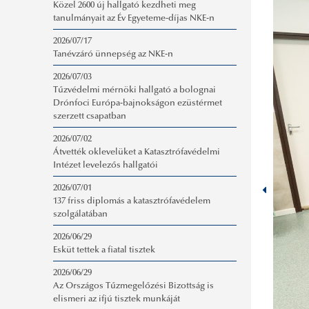
Közel 2600 új hallgató kezdheti meg
tanulmányait az Év Egyeteme-díjas NKE-n
2026/07/17
Tanévzáró ünnepség az NKE-n
2026/07/03
Tűzvédelmi mérnöki hallgató a bolognai
Drónfoci Európa-bajnokságon ezüstérmet
szerzett csapatban
2026/07/02
Átvették oklevelüket a Katasztrófavédelmi
Intézet levelezős hallgatói
2026/07/01
137 friss diplomás a katasztrófavédelem
szolgálatában
2026/06/29
Esküt tettek a fiatal tisztek
2026/06/29
Az Országos Tűzmegelőzési Bizottság is
elismeri az ifjú tisztek munkáját