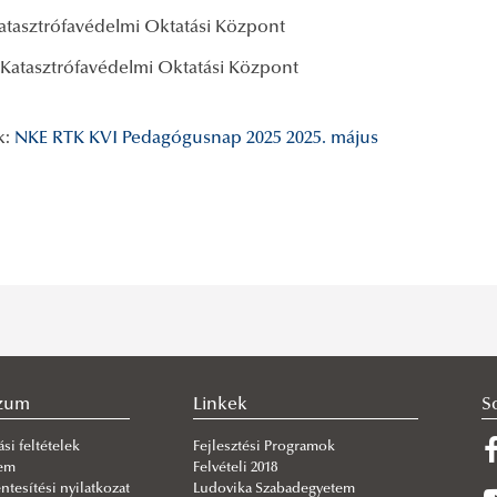
Katasztrófavédelmi Oktatási Központ
: Katasztrófavédelmi Oktatási Központ
k:
NKE RTK KVI
Pedagógusnap 2025
2025. május
szum
Linkek
S
si feltételek
Fejlesztési Programok
lem
Felvételi 2018
tesítési nyilatkozat
Ludovika Szabadegyetem