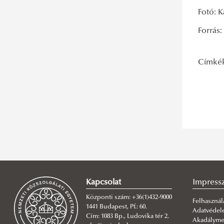
Fotó: 
Forrás
Címké
Kapcsolat
Impres
Központi szám: +36(1)432-9000
Felhasználá
1441 Budapest, Pf.: 60.
Adatvéde
Cím: 1083 Bp., Ludovika tér 2.
Akadálymen