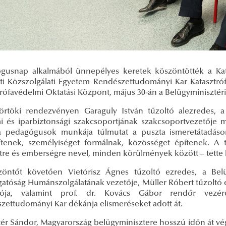
gusnap alkalmából ünnepélyes keretek köszöntötték a Kata
i Közszolgálati Egyetem Rendészettudományi Kar Katasztróf
trófavédelmi Oktatási Központ, május 30-án a Belügyminisztér
örtöki rendezvényen Garaguly István tűzoltó alezredes, a
i és iparbiztonsági szakcsoportjának szakcsoportvezetője
 pedagógusok munkája túlmutat a puszta ismeretátadáson
ítenek, személyiséget formálnak, közösséget építenek. A 
letre és emberségre nevel, minden körülmények között – tette
öntőt követően Vietórisz Ágnes tűzoltó ezredes, a Belü
gatóság Humánszolgálatának vezetője, Müller Róbert tűzoltó 
atója, valamint prof. dr. Kovács Gábor rendőr vezér
zettudományi Kar dékánja elismeréseket adott át.
ntér Sándor, Magyarország belügyminisztere
hosszú időn át v