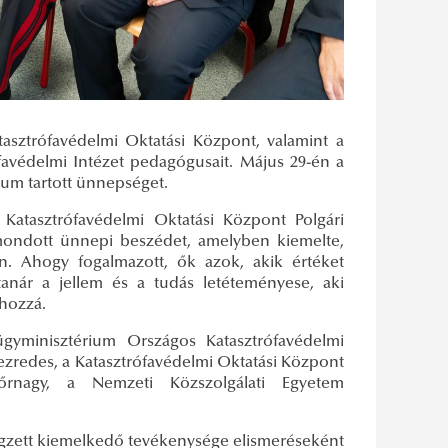
sztrófavédelmi Oktatási Központ, valamint a
avédelmi Intézet pedagógusait. Május 29-én a
ium tartott ünnepséget.
 Katasztrófavédelmi Oktatási Központ Polgári
 mondott ünnepi beszédet, amelyben kiemelte,
. Ahogy fogalmazott, ők azok, akik értéket
tanár a jellem és a tudás letéteményese, aki
 hozzá.
gyminisztérium Országos Katasztrófavédelmi
ezredes, a Katasztrófavédelmi Oktatási Központ
őrnagy, a Nemzeti Közszolgálati Egyetem
égzett kiemelkedő tevékenysége elismeréseként