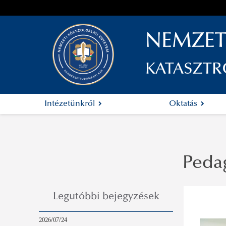
NEMZET
KATASZTR
Intézetünkről
Oktatás
Peda
Legutóbbi bejegyzések
2026/07/24