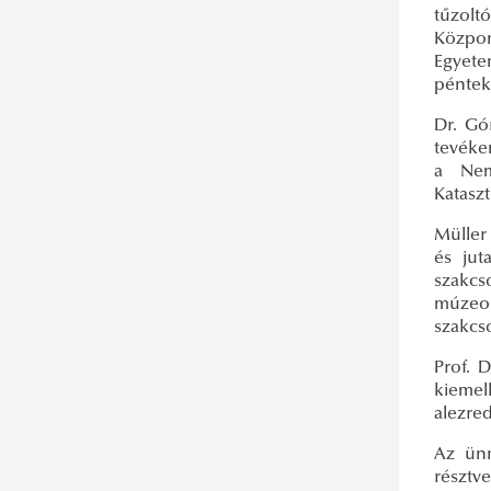
tűzolt
Közpon
Egyete
péntek
Dr. Gó
tevéke
a Nem
Katasz
Müller
és jut
szakcs
múzeol
szakcs
Prof. 
kiemel
alezre
Az ünn
résztv